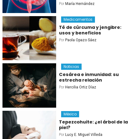
Por
María Hernández
Medicamentos
Té de cúrcuma y jengibre:
usos y beneficios
Por
Paola Opazo Sáez
Noticias
Cesárea e inmunidad: su
estrecha relación
Por
Hercilia Ortiz Díaz
México
Tepezcohuite: ¿el árbol de la
piel?
Por
Lucy E. Miguel Villeda