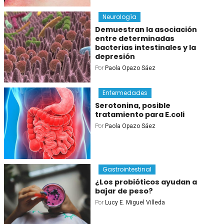
Neurología
Demuestran la asociación
entre determinadas
bacterias intestinales y la
depresión
Por
Paola Opazo Sáez
Enfermedades
Serotonina, posible
tratamiento para E.coli
Por
Paola Opazo Sáez
Gastrointestinal
¿Los probióticos ayudan a
bajar de peso?
Por
Lucy E. Miguel Villeda