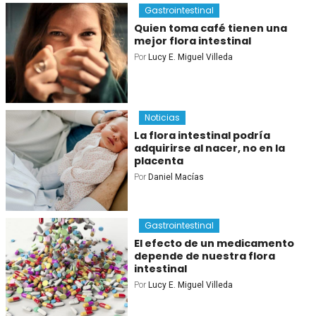
Gastrointestinal
Quien toma café tienen una
mejor flora intestinal
Por
Lucy E. Miguel Villeda
Noticias
La flora intestinal podría
adquirirse al nacer, no en la
placenta
Por
Daniel Macías
Gastrointestinal
El efecto de un medicamento
depende de nuestra flora
intestinal
Por
Lucy E. Miguel Villeda