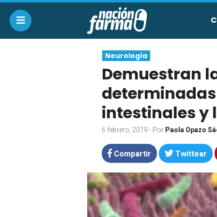
C
Neurología
Demuestran la
determinadas 
intestinales y
6 febrero, 2019
- Por
Paola Opazo Sá
Compartir
Twittear