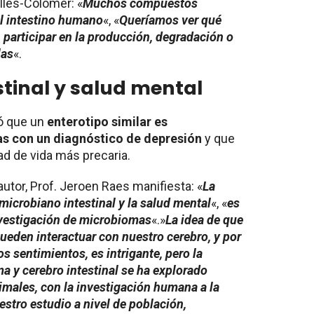
lles-Colomer: «
Muchos compuestos
l intestino humano
«, «
Queríamos ver qué
 participar en la producción, degradación o
las
«.
tinal y salud mental
ó que un
enterotipo similar es
as con un diagnóstico de depresión
y que
d de vida más precaria.
autor, Prof. Jeroen Raes manifiesta: «
La
microbiano intestinal y la salud mental
«, «
es
nvestigación de microbiomas
«.»
La idea de que
ueden interactuar con nuestro cerebro, y por
s sentimientos, es intrigante, pero la
 y cerebro intestinal se ha explorado
males, con la investigación humana a la
estro estudio a nivel de población,