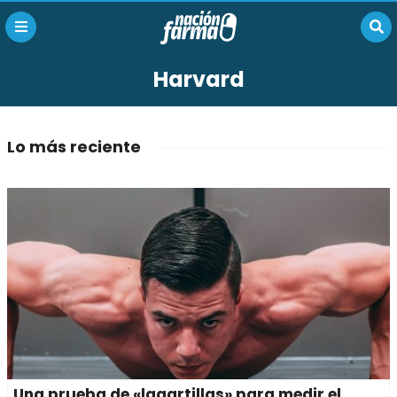
Harvard
Lo más reciente
Una prueba de «lagartillas» para medir el