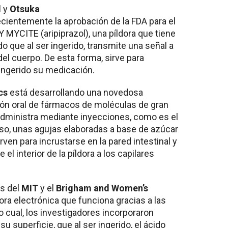
l
y
Otsuka
ecientemente la aprobación de la FDA para el
Y MYCITE (aripiprazol), una píldora que tiene
 que al ser ingerido, transmite una señal a
del cuerpo. De esta forma, sirve para
ingerido su medicación.
cs
está desarrollando una novedosa
ción oral de fármacos de moléculas de gran
dministra mediante inyecciones, como es el
caso, unas agujas elaboradas a base de azúcar
rven para incrustarse en la pared intestinal y
l interior de la píldora a los capilares
s del
MIT
y el
Brigham and Women’s
ra electrónica que funciona gracias a las
o cual, los investigadores incorporaron
u superficie, que al ser ingerido, el ácido