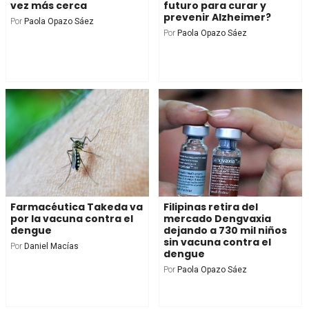
vez más cerca
futuro para curar y
prevenir Alzheimer?
Por
Paola Opazo Sáez
Por
Paola Opazo Sáez
Farmacéutica Takeda va
Filipinas retira del
por la vacuna contra el
mercado Dengvaxia
dengue
dejando a 730 mil niños
sin vacuna contra el
Por
Daniel Macías
dengue
Por
Paola Opazo Sáez