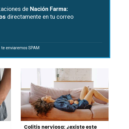
izaciones de
Nación Farma:
dos
directamente en tu correo
 te enviaremos SPAM
Colitis nerviosa: ¿existe este