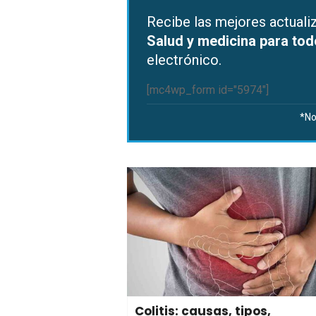
Recibe las mejores actual
Salud y medicina para to
electrónico.
[mc4wp_form id="5974"]
*No
Colitis: causas, tipos,