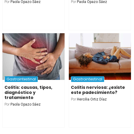
Por
Paola Opazo Sáez
Por
Paola Opazo Sáez
Gastrointestinal
Gastrointestinal
Colitis: causas, tipos,
Colitis nerviosa: ¿existe
diagnóstico y
este padecimiento?
tratamiento
Por
Hercilia Ortiz Díaz
Por
Paola Opazo Sáez