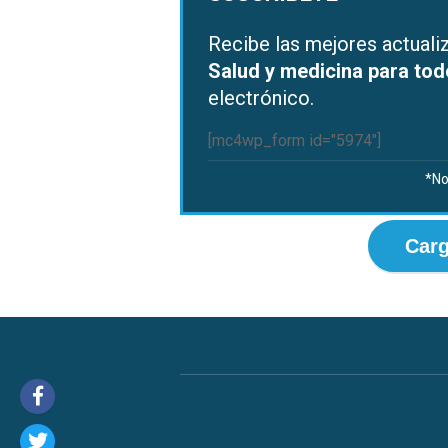
Recibe las mejores actual
Salud y medicina para to
electrónico.
[mc4wp_form id="5974"]
*No
Carg