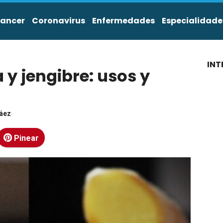
ancer
Coronavirus
Enfermedades
Especialidade
INT
y jengibre: usos y
áez
Pinear