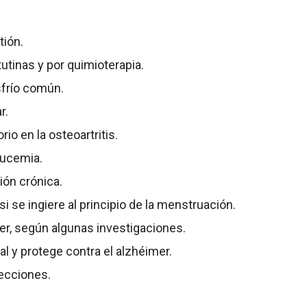
tión.
tinas y por quimioterapia.
sfrío común.
r.
io en la osteoartritis.
lucemia.
tión crónica.
 si se ingiere al principio de la menstruación.
er, según algunas investigaciones.
al y protege contra el alzhéimer.
fecciones.