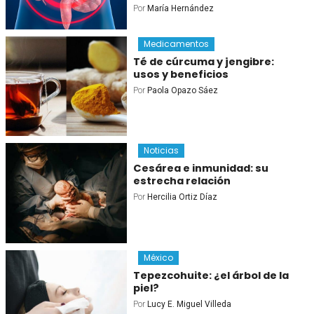
Por
María Hernández
Medicamentos
Té de cúrcuma y jengibre:
usos y beneficios
Por
Paola Opazo Sáez
Noticias
Cesárea e inmunidad: su
estrecha relación
Por
Hercilia Ortiz Díaz
México
Tepezcohuite: ¿el árbol de la
piel?
Por
Lucy E. Miguel Villeda