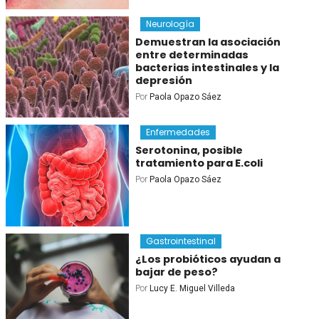
Neurología
Demuestran la asociación
entre determinadas
bacterias intestinales y la
depresión
Por
Paola Opazo Sáez
Enfermedades
Serotonina, posible
tratamiento para E.coli
Por
Paola Opazo Sáez
Gastrointestinal
¿Los probióticos ayudan a
bajar de peso?
Por
Lucy E. Miguel Villeda