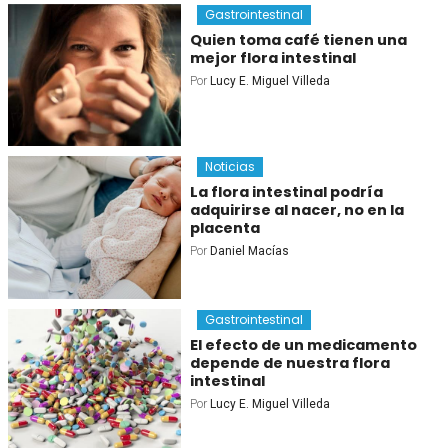
Gastrointestinal
Quien toma café tienen una
mejor flora intestinal
Por
Lucy E. Miguel Villeda
Noticias
La flora intestinal podría
adquirirse al nacer, no en la
placenta
Por
Daniel Macías
Gastrointestinal
El efecto de un medicamento
depende de nuestra flora
intestinal
Por
Lucy E. Miguel Villeda