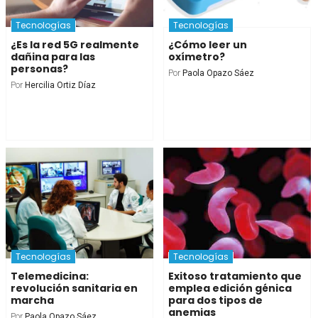
Tecnologías
Tecnologías
¿Es la red 5G realmente
¿Cómo leer un
dañina para las
oxímetro?
personas?
Por
Paola Opazo Sáez
Por
Hercilia Ortiz Díaz
Tecnologías
Tecnologías
Telemedicina:
Exitoso tratamiento que
revolución sanitaria en
emplea edición génica
marcha
para dos tipos de
anemias
Por
Paola Opazo Sáez