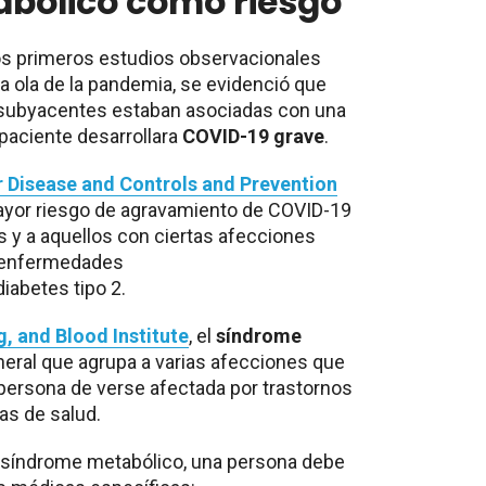
bólico como riesgo
 los primeros estudios observacionales
ra ola de la pandemia, se evidenció que
subyacentes estaban asociadas con una
paciente desarrollara
COVID-19 grave
.
r Disease and Controls and Prevention
ayor riesgo de agravamiento de COVID-19
s y a aquellos con ciertas afecciones
 enfermedades
iabetes tipo 2.
g, and Blood Institute
, el
síndrome
eral que agrupa a varias afecciones que
persona de verse afectada por trastornos
as de salud.
e síndrome metabólico, una persona debe