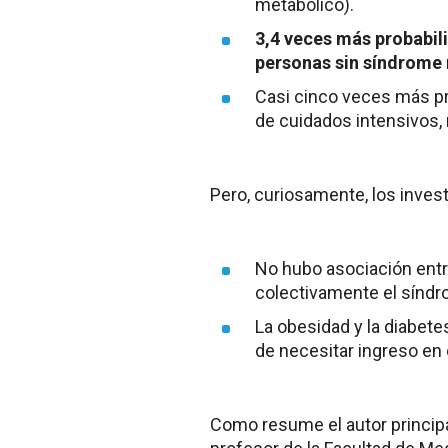
metabólico).
3,4 veces más probabil
personas sin síndrome
Casi cinco veces más pr
de cuidados intensivos, 
Pero, curiosamente, los inves
No hubo asociación entr
colectivamente el síndr
La obesidad y la diabet
de necesitar ingreso en 
Como resume el autor principa