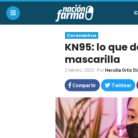
C
Coronavirus
KN95: lo que d
mascarilla
2 febrero, 2022
- Por
Hercilia Ortiz D
Compartir
Twittear