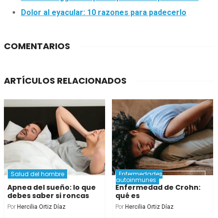
Dolor al eyacular: 10 razones para padecerlo
COMENTARIOS
ARTÍCULOS RELACIONADOS
Salud del hombre
Enfermedades
autoinmunes
Apnea del sueño: lo que
Enfermedad de Crohn:
debes saber si roncas
qué es
Por
Hercilia Ortiz Díaz
Por
Hercilia Ortiz Díaz