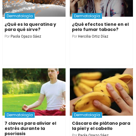
Dermatología
Dermatología
¿Qué es la queratina y
¿Qué efectos tiene en el
para qué sirve?
pelo fumar tabaco?
Por
Paola Opazo Sáez
Por
Hercilia Ortiz Díaz
Dermatología
Dermatología
7 claves para aliviar el
Cáscara de plátano para
estrés durante la
la piel y el cabello
psoriasis
Por
Paola Opazo Sáez