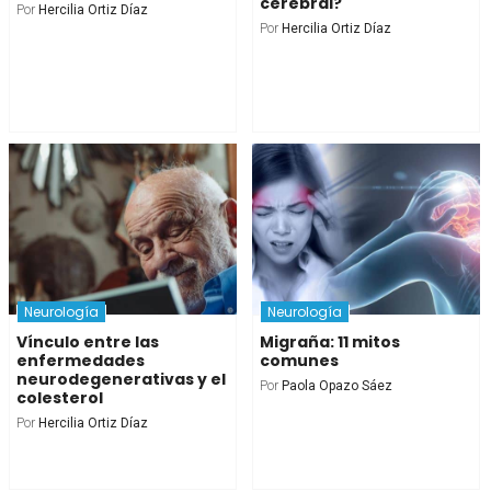
cerebral?
Por
Hercilia Ortiz Díaz
Por
Hercilia Ortiz Díaz
Neurología
Neurología
Vínculo entre las
Migraña: 11 mitos
enfermedades
comunes
neurodegenerativas y el
Por
Paola Opazo Sáez
colesterol
Por
Hercilia Ortiz Díaz