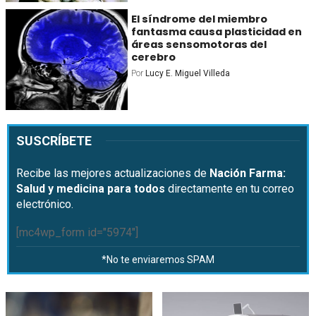
El síndrome del miembro
fantasma causa plasticidad en
áreas sensomotoras del
cerebro
Por
Lucy E. Miguel Villeda
SUSCRÍBETE
Recibe las mejores actualizaciones de
Nación Farma:
Salud y medicina para todos
directamente en tu correo
electrónico.
[mc4wp_form id="5974"]
*No te enviaremos SPAM