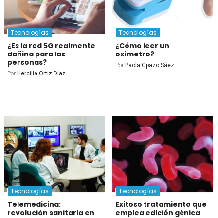
Tecnologías
Tecnologías
¿Es la red 5G realmente
¿Cómo leer un
dañina para las
oxímetro?
personas?
Por
Paola Opazo Sáez
Por
Hercilia Ortiz Díaz
Tecnologías
Tecnologías
Telemedicina:
Exitoso tratamiento que
revolución sanitaria en
emplea edición génica