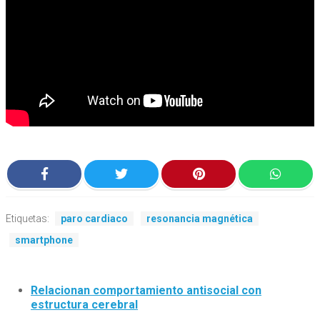
Etiquetas:
paro cardiaco
resonancia magnética
smartphone
Relacionan comportamiento antisocial con
estructura cerebral