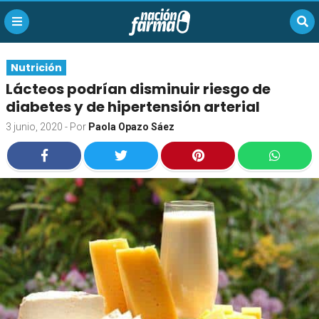
Nutrición
Lácteos podrían disminuir riesgo de
diabetes y de hipertensión arterial
3 junio, 2020
- Por
Paola Opazo Sáez