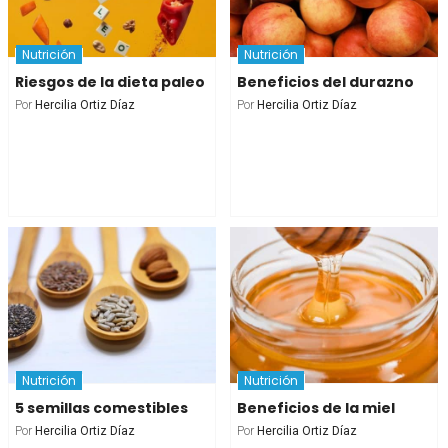
Nutrición
Nutrición
Riesgos de la dieta paleo
Beneficios del durazno
Por
Hercilia Ortiz Díaz
Por
Hercilia Ortiz Díaz
Nutrición
Nutrición
5 semillas comestibles
Beneficios de la miel
Por
Hercilia Ortiz Díaz
Por
Hercilia Ortiz Díaz