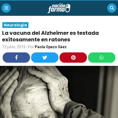
Neurología
La vacuna del Alzheimer es testada
exitosamente en ratones
13 junio, 2019
- Por
Paola Opazo Sáez