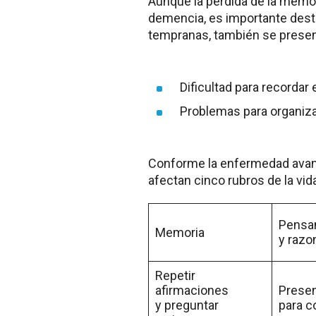
Aunque la pérdida de la memori
demencia, es importante desta
tempranas, también se presen
Dificultad para recorda
Problemas para organiz
Conforme la enfermedad avan
afectan cinco rubros de la vid
Pensa
Memoria
y razo
Repetir
afirmaciones
Presen
y preguntar
para c