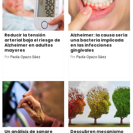
Reducir la tensión
Alzheimer: la causa sería
arterial baja el riesgo de
una bacteria implicada
Alzheimer en adultos
en las infecciones
mayores
gingivales
Por
Paola Opazo Sáez
Por
Paola Opazo Sáez
Un análisis de sangre
Descubren mecanismo