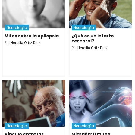
Neurología
Neurología
Mitos sobre la epilepsia
¿Qué es un infarto
cerebral?
Por
Hercilia Ortiz Díaz
Por
Hercilia Ortiz Díaz
Neurología
Neurología
Vínculo entre las
Migraña: 11 mitos