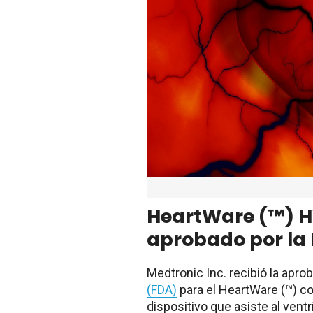
HeartWare (™) H
aprobado por la
Medtronic Inc. recibió la apro
(FDA)
para el HeartWare (™) c
dispositivo que asiste al ventr