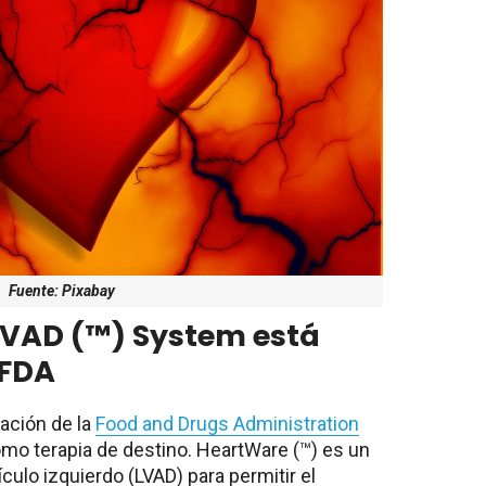
Fuente: Pixabay
VAD (™) System está
 FDA
bación de la
Food and Drugs Administration
omo terapia de destino.
HeartWare (™) es un
ículo izquierdo (LVAD) para permitir el