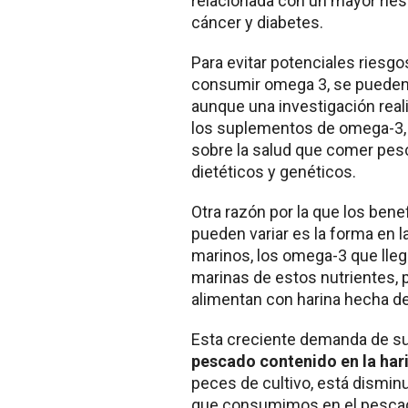
relacionada con un mayor rie
cáncer y diabetes.
Para evitar potenciales riesgo
consumir omega 3, se pueden 
aunque una investigación real
los suplementos de omega-3, 
sobre la salud que comer pesc
dietéticos y genéticos.
Otra razón por la que los bene
pueden variar es la forma en 
marinos, los omega-3 que lle
marinas de estos nutrientes, 
alimentan con harina hecha d
Esta creciente demanda de s
pescado contenido en la har
peces de cultivo, está dismin
que consumimos en el pescad