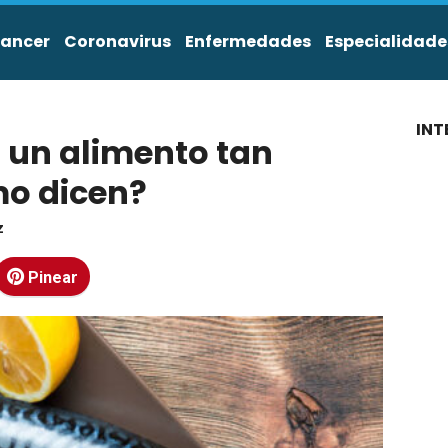
ancer
Coronavirus
Enfermedades
Especialidade
INT
s un alimento tan
mo dicen?
z
Pinear