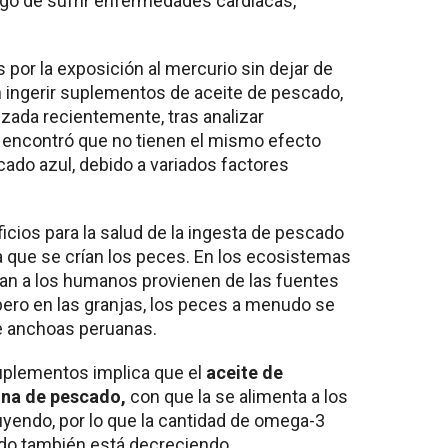
sgo de sufrir enfermedades cardíacas,
s por la exposición al mercurio sin dejar de
ingerir suplementos de aceite de pescado,
izada recientemente, tras analizar
encontró que no tienen el mismo efecto
ado azul, debido a variados factores
ficios para la salud de la ingesta de pescado
la que se crían los peces. En los ecosistemas
gan a los humanos provienen de las fuentes
pero en las granjas, los peces a menudo se
e anchoas peruanas.
uplementos implica que el
aceite de
ina de pescado,
con que la se
alimenta a los
uyendo, por lo que la cantidad de omega-3
o también está decreciendo.