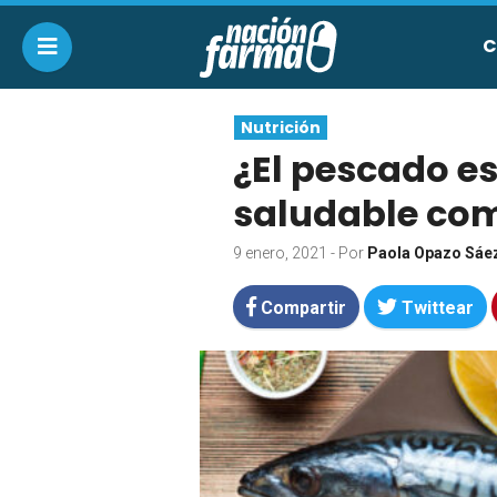
C
Nutrición
¿El pescado e
saludable co
9 enero, 2021
- Por
Paola Opazo Sáe
Compartir
Twittear