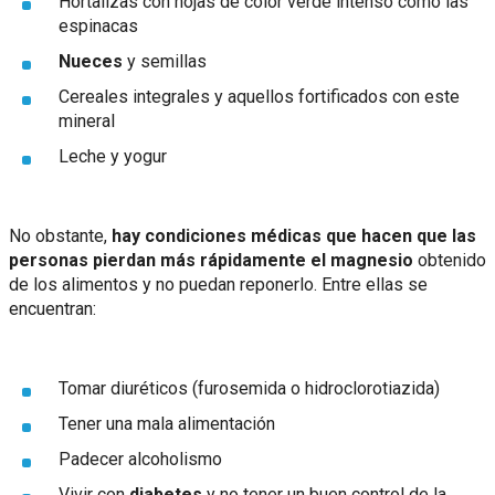
Hortalizas con hojas de color verde intenso como las
espinacas
Nueces
y semillas
Cereales integrales y aquellos fortificados con este
mineral
Leche y yogur
No obstante,
hay condiciones médicas que hacen que las
personas pierdan más rápidamente el magnesio
obtenido
de los alimentos y no puedan reponerlo. Entre ellas se
encuentran:
Tomar diuréticos (furosemida o hidroclorotiazida)
Tener una mala alimentación
Padecer alcoholismo
Vivir con
diabetes
y no tener un buen control de la