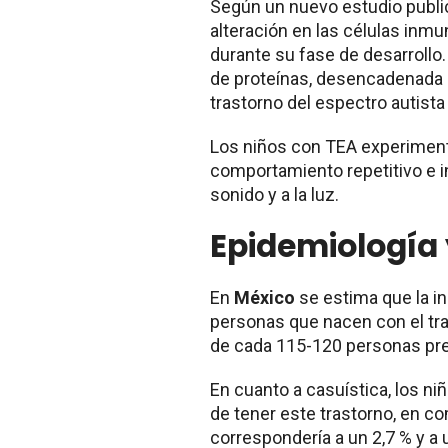
Según un nuevo estudio publ
alteración en las células inm
durante su fase de desarrollo.
de proteínas, desencadenada 
trastorno del espectro autista
Los niños con TEA experimenta
comportamiento repetitivo e in
sonido y a la luz.
Epidemiología 
En
México
se estima que la i
personas que nacen con el tra
de cada 115-120 personas pre
En cuanto a casuística, los n
de tener este trastorno, en c
correspondería a un 2,7 % y a