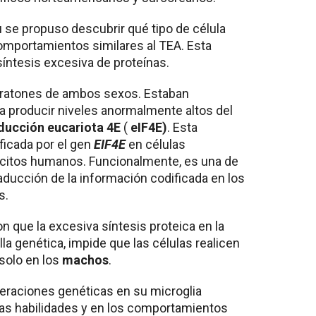
u se propuso descubrir qué tipo de célula
omportamientos similares al TEA. Esta
 síntesis excesiva de proteínas.
n ratones de ambos sexos. Estaban
 producir niveles anormalmente altos del
aducción eucariota 4E
(
eIF4E)
. Esta
ficada por el gen
EIF4E
en células
rocitos humanos. Funcionalmente, es una de
raducción de la información codificada en los
s.
n que la excesiva síntesis proteica en la
lla genética, impide que las células realicen
 solo en los
machos
.
eraciones genéticas en su microglia
las habilidades y en los comportamientos