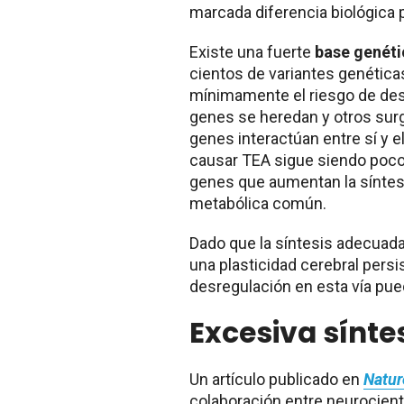
marcada diferencia biológica
Existe una fuerte
base genét
cientos de variantes genética
mínimamente el riesgo de desa
genes se heredan y otros su
genes interactúan entre sí y e
causar TEA sigue siendo poco
genes que aumentan la síntesis
metabólica común.
Dado que la síntesis adecuada
una plasticidad cerebral persi
desregulación en esta vía pue
Excesiva sínte
Un artículo publicado en
Natu
colaboración entre neurocien