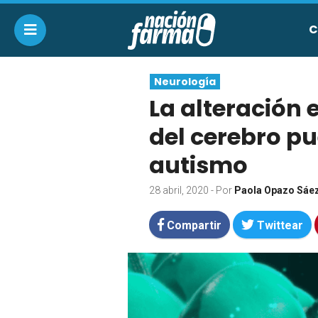
C
Neurología
La alteración 
del cerebro pu
autismo
28 abril, 2020
- Por
Paola Opazo Sáe
Compartir
Twittear