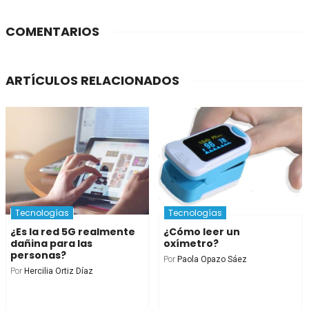
COMENTARIOS
ARTÍCULOS RELACIONADOS
Tecnologías
Tecnologías
¿Es la red 5G realmente
¿Cómo leer un
dañina para las
oxímetro?
personas?
Por
Paola Opazo Sáez
Por
Hercilia Ortiz Díaz