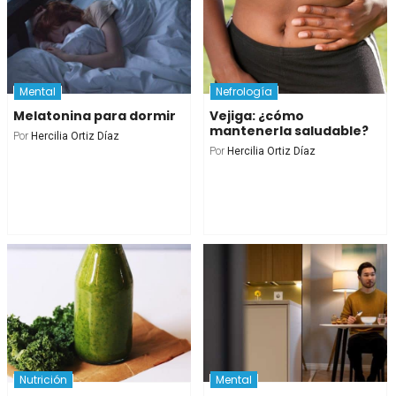
Mental
Nefrología
Melatonina para dormir
Vejiga: ¿cómo
mantenerla saludable?
Por
Hercilia Ortiz Díaz
Por
Hercilia Ortiz Díaz
Nutrición
Mental