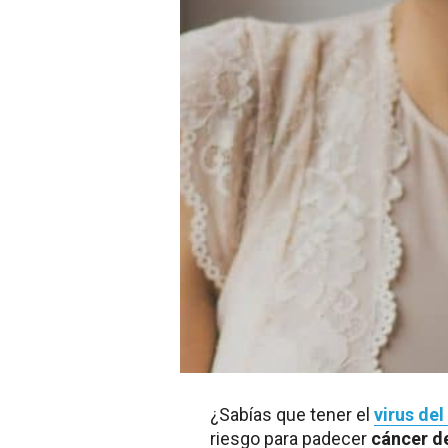
¿Sabías que tener
el
virus de
riesgo para padecer
cáncer d