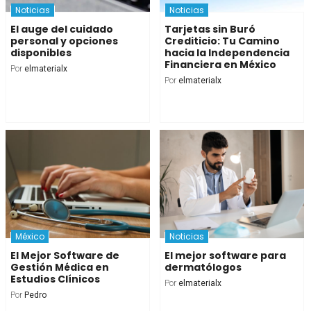
Noticias
Noticias
El auge del cuidado
Tarjetas sin Buró
personal y opciones
Crediticio: Tu Camino
disponibles
hacia la Independencia
Financiera en México
Por
elmaterialx
Por
elmaterialx
México
Noticias
El Mejor Software de
El mejor software para
Gestión Médica en
dermatólogos
Estudios Clínicos
Por
elmaterialx
Por
Pedro