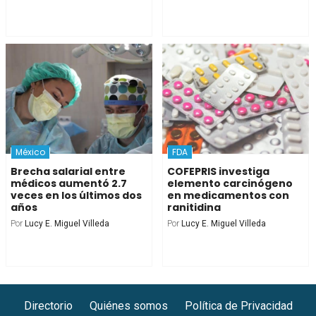
México
FDA
Brecha salarial entre
COFEPRIS investiga
médicos aumentó 2.7
elemento carcinógeno
veces en los últimos dos
en medicamentos con
años
ranitidina
Por
Lucy E. Miguel Villeda
Por
Lucy E. Miguel Villeda
Directorio
Quiénes somos
Política de Privacidad