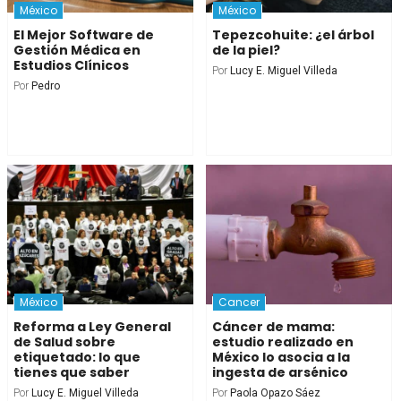
México
México
El Mejor Software de
Tepezcohuite: ¿el árbol
Gestión Médica en
de la piel?
Estudios Clínicos
Por
Lucy E. Miguel Villeda
Por
Pedro
México
Cancer
Reforma a Ley General
Cáncer de mama:
de Salud sobre
estudio realizado en
etiquetado: lo que
México lo asocia a la
tienes que saber
ingesta de arsénico
Por
Lucy E. Miguel Villeda
Por
Paola Opazo Sáez