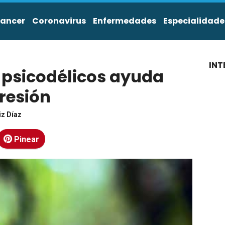
ancer
Coronavirus
Enfermedades
Especialidade
INT
n psicodélicos ayuda
presión
iz Díaz
Pinear