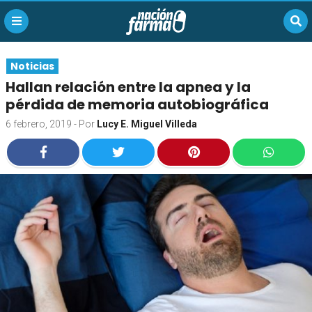
Noticias
Hallan relación entre la apnea y la
pérdida de memoria autobiográfica
6 febrero, 2019
- Por
Lucy E. Miguel Villeda