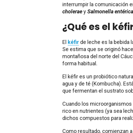
interrumpir la comunicación e
cholerae
y
Salmonella entéric
¿Qué es el kéfi
El
kéfir
de leche es la bebida 
Se estima que se originó hace 
montañosa del norte del Cáuc
forma habitual.
El kéfir es un probiótico natura
agua y de té (Kombucha). Está
que fermentan el sustrato sobr
Cuando los microorganismos d
rico en nutrientes (ya sea le
dichos compuestos para realiz
Como resultado, comienzan a 