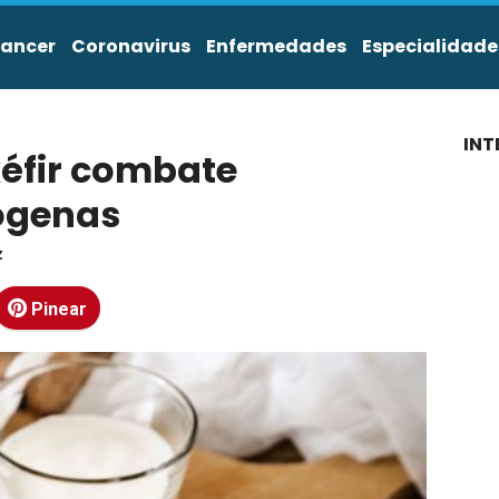
ancer
Coronavirus
Enfermedades
Especialidade
INT
kéfir combate
ógenas
z
Pinear