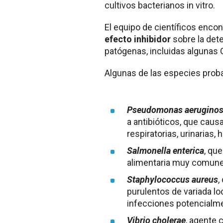
cultivos bacterianos in vitro.
El equipo de científicos encont
efecto inhibidor
sobre la det
patógenas, incluidas algunas
Algunas de las especies prob
Pseudomonas aerugino
a antibióticos, que cau
respiratorias, urinarias,
Salmonella enterica
, qu
alimentaria muy comune
Staphylococcus aureus
,
purulentos de variada lo
infecciones potencialm
Vibrio cholerae
, agente 