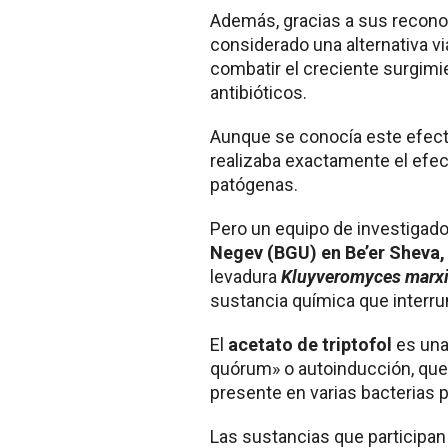
Además, gracias a sus reconoc
considerado una alternativa v
combatir el creciente surgimi
antibióticos.
Aunque se conocía este efecto
realizaba exactamente el efec
patógenas.
Pero un equipo de investigado
Negev (BGU) en Be’er Sheva, 
levadura
Kluyveromyces marx
sustancia química que interr
El
acetato de triptofol
es una
quórum» o autoinducción, qu
presente en varias bacterias 
Las sustancias que participa