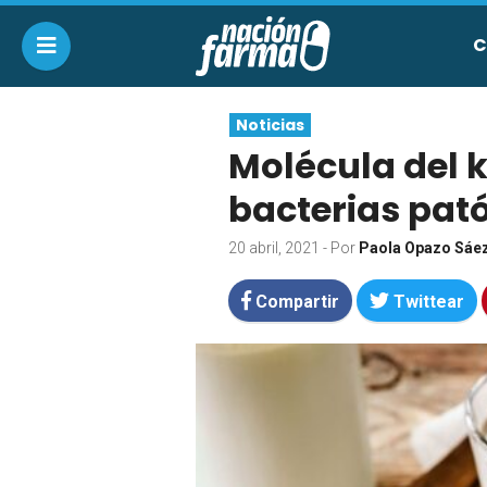
C
Noticias
Molécula del 
bacterias pat
20 abril, 2021
- Por
Paola Opazo Sáe
Compartir
Twittear