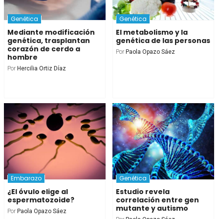
Genética
Genética
Mediante modificación
El metabolismo y la
genética, trasplantan
genética de las personas
corazón de cerdo a
Por
Paola Opazo Sáez
hombre
Por
Hercilia Ortiz Díaz
Embarazo
Genética
¿El óvulo elige al
Estudio revela
espermatozoide?
correlación entre gen
mutante y autismo
Por
Paola Opazo Sáez