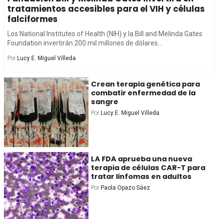
tratamientos accesibles para el VIH y células
falciformes
Los National Institutes of Health (NIH) y la Bill and Melinda Gates
Foundation invertirán 200 mil millones de dólares...
Por
Lucy E. Miguel Villeda
Crean terapia genética para
combatir enfermedad de la
sangre
Por
Lucy E. Miguel Villeda
LA FDA aprueba una nueva
terapia de células CAR-T para
tratar linfomas en adultos
Por
Paola Opazo Sáez