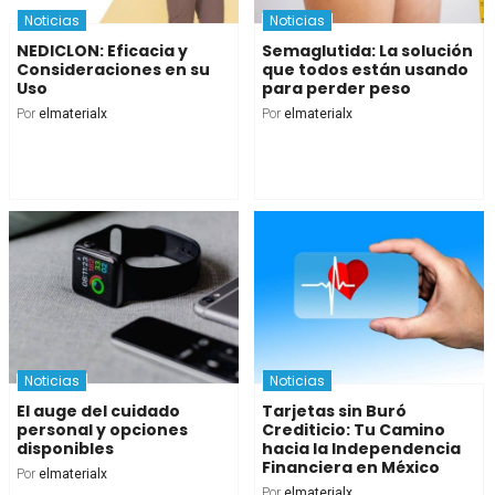
Noticias
Noticias
NEDICLON: Eficacia y
Semaglutida: La solución
Consideraciones en su
que todos están usando
Uso
para perder peso
Por
elmaterialx
Por
elmaterialx
Noticias
Noticias
El auge del cuidado
Tarjetas sin Buró
personal y opciones
Crediticio: Tu Camino
disponibles
hacia la Independencia
Financiera en México
Por
elmaterialx
Por
elmaterialx