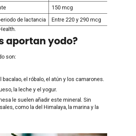
nte
150 mcg
riodo de lactancia
Entre 220 y 290 mcg
Health.
s aportan yodo?
do son:
l bacalao, el róbalo, el atún y los camarones.
ueso, la leche y el yogur.
 mesa le suelen añadir este mineral. Sin
sales, como la del Himalaya, la marina y la