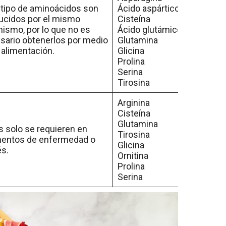
 tipo de aminoácidos son
Ácido aspártico
ucidos por el mismo
Cisteína
nismo, por lo que no es
Ácido glutámico
sario obtenerlos por medio
Glutamina
 alimentación.
Glicina
Prolina
Serina
Tirosina
Arginina
Cisteína
Glutamina
s solo se requieren en
Tirosina
ntos de enfermedad o
Glicina
és.
Ornitina
Prolina
Serina