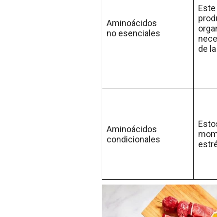
Este
prod
Aminoácidos
orga
no esenciales
nece
de la
Esto
Aminoácidos
mome
condicionales
estr