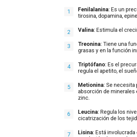
Fenilalanina
: Es un pre
tirosina, dopamina, epine
Valina
: Estimula el cre
Treonina
: Tiene una fu
grasas y en la función 
Triptófano
: Es el precu
regula el apetito, el sue
Metionina
: Se necesita 
absorción de minerales e
zinc.
Leucina
: Regula los niv
cicatrización de los te
Lisina
: Está involucrada