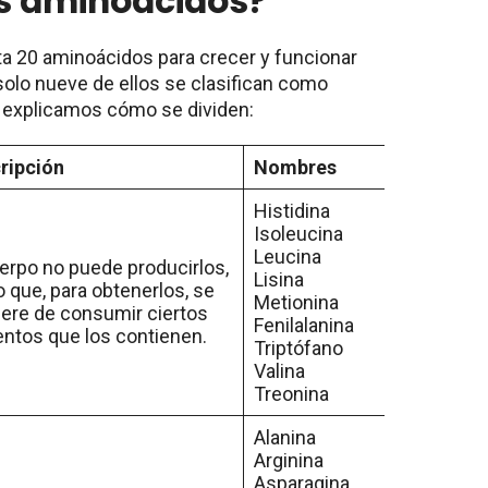
os aminoácidos?
a 20 aminoácidos para crecer y funcionar
olo nueve de ellos se clasifican como
e explicamos cómo se dividen:
ripción
Nombres
Histidina
Isoleucina
Leucina
uerpo no puede producirlos,
Lisina
o que, para obtenerlos, se
Metionina
iere de consumir ciertos
Fenilalanina
entos que los contienen.
Triptófano
Valina
Treonina
Alanina
Arginina
Asparagina