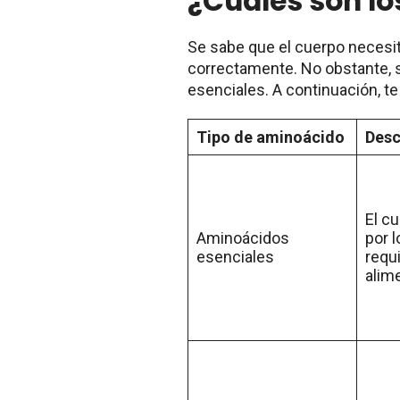
¿Cuáles son l
Se sabe que el cuerpo necesit
correctamente. No obstante, s
esenciales. A continuación, t
Tipo de aminoácido
Desc
El c
Aminoácidos
por l
esenciales
requ
alim