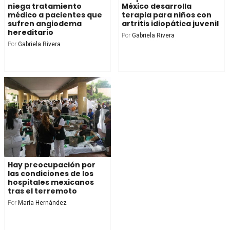
niega tratamiento
México desarrolla
médico a pacientes que
terapia para niños con
sufren angiodema
artritis idiopática juvenil
hereditario
Por
Gabriela Rivera
Por
Gabriela Rivera
Hay preocupación por
las condiciones de los
hospitales mexicanos
tras el terremoto
Por
María Hernández