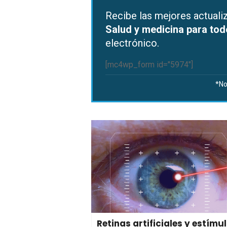
Recibe las mejores actual
Salud y medicina para to
electrónico.
[mc4wp_form id="5974"]
*No
Retinas artificiales y estímu