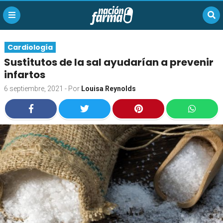
Cardiología
Sustitutos de la sal ayudarían a prevenir
infartos
6 septiembre, 2021
- Por
Louisa Reynolds