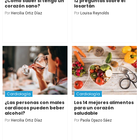
¿Cómo saber si tengo un
12 preguntas sobre el
corazón sano?
losartán
Por
Hercilia Ortiz Díaz
Por
Louisa Reynolds
Cardiología
Cardiología
¿Las personas con males
Los 14 mejores alimentos
cardíacos pueden beber
para un corazón
alcohol?
saludable
Por
Hercilia Ortiz Díaz
Por
Paola Opazo Sáez