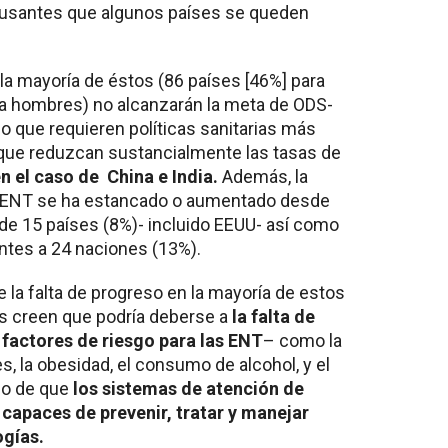
causantes que algunos países se queden
la mayoría de éstos (86 países [46%] para
ra hombres) no alcanzarán la meta de ODS-
lo que requieren políticas sanitarias más
 que reduzcan sustancialmente las tasas de
 el caso de China e India.
Además, la
r ENT se ha estancado o aumentado desde
 de 15 países (8%)- incluido EEUU- así como
ntes a 24 naciones (13%).
la falta de progreso en la mayoría de estos
es creen que podría deberse a
la falta de
s factores de riesgo para las ENT
– como la
tes, la obesidad, el consumo de alcohol, y el
ho de que
los sistemas de atención de
 capaces de prevenir, tratar y manejar
gías.