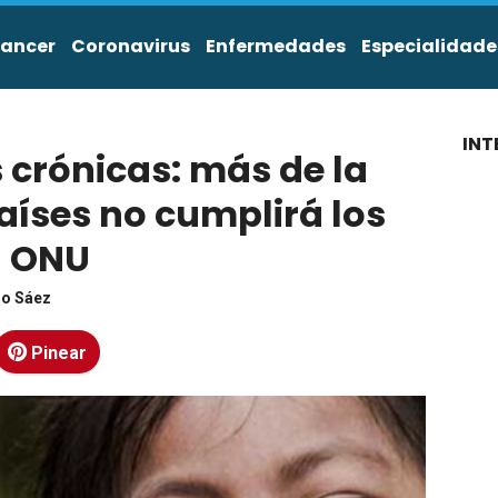
ancer
Coronavirus
Enfermedades
Especialidade
INT
crónicas: más de la
aíses no cumplirá los
a ONU
zo Sáez
Pinear