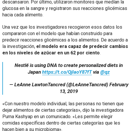
descansaron. Por último, utilizaron monitores que medían la
glucosa en la sangre y registraron sus reacciones glicémicas
hacia cada alimento.
Una vez que los investigadores recogieron esos datos los
compararon con el modelo que habían construido para
predecir reacciones glicémicas a los alimentos. De acuerdo a
la investigación,
el modelo era capaz de predecir cambios
en los niveles de azúcar en un 62 por ciento
.
Nestlé is using DNA to create personalized diets in
Japan
https://t.co/QjIaoY87fT
via
@qz
— LeAnne LawtonTancred (@LeAnneTancred)
February
13, 2019
«Con nuestro modelo individual, las personas no tienen que
dejar alimentos de ciertas categorías», dijo la investigadora
Purna Kashyap en un comunicado. «Les permite elegir
comidas específicas dentro de ciertas categorías que les
hacen bien a su microbioma».