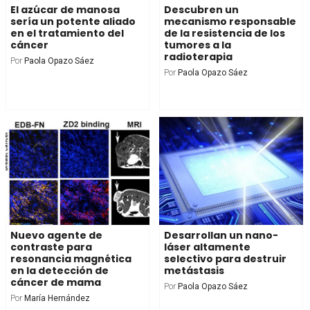
El azúcar de manosa
Descubren un
sería un potente aliado
mecanismo responsable
en el tratamiento del
de la resistencia de los
cáncer
tumores a la
radioterapia
Por
Paola Opazo Sáez
Por
Paola Opazo Sáez
Nuevo agente de
Desarrollan un nano-
contraste para
láser altamente
resonancia magnética
selectivo para destruir
en la detección de
metástasis
cáncer de mama
Por
Paola Opazo Sáez
Por
María Hernández