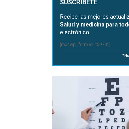
SUSCRÍBETE
Recibe las mejores actual
Salud y medicina para to
electrónico.
[mc4wp_form id="5974"]
*No