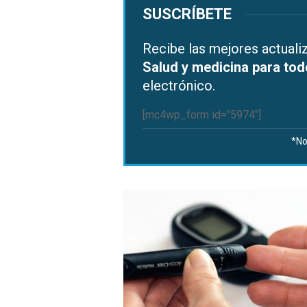
SUSCRÍBETE
Recibe las mejores actual
Salud y medicina para to
electrónico.
[mc4wp_form id="5974"]
*No