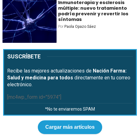
Inmunoterapia y esclerosis
múltiple: nuevo tratamiento
podría prevenir y revertir los
síntomas
Por
Paola Opazo Sáez
SUSCRÍBETE
Recibe las mejores actualizaciones de
Nación Farma:
Salud y medicina para todos
directamente en tu correo
electrónico.
[mc4wp_form id="5974"]
*No te enviaremos SPAM
Cargar más artículos